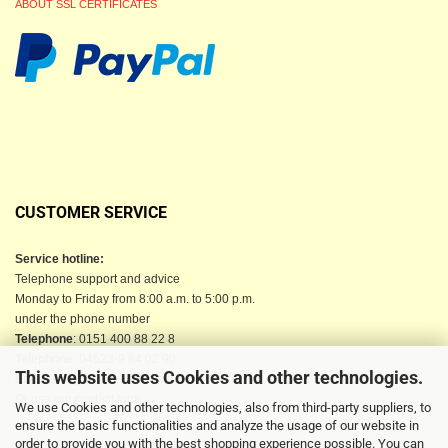
ABOUT SSL CERTIFICATES
CUSTOMER SERVICE
Service hotline:
Telephone support and advice
Monday to Friday from 8:00 a.m. to 5:00 p.m.
under the phone number
Telephone
: 0151 400 88 22 8
Telephone
: 04523-9 84 02 90
This website uses Cookies and other technologies.
Email
: info@berkau-onlineshop.de
Or use our contact form
We use Cookies and other technologies, also from third-party suppliers, to
ensure the basic functionalities and analyze the usage of our website in
order to provide you with the best shopping experience possible. You can