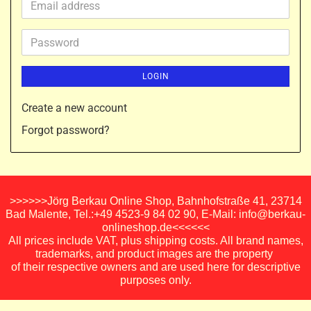
Email
address
Password
LOGIN
Create a new account
Forgot password?
>>>>>>Jörg Berkau Online Shop, Bahnhofstraße 41, 23714
Bad Malente, Tel.:+49 4523-9 84 02 90, E-Mail: info@berkau-
onlineshop.de<<<<<<
All prices include VAT, plus shipping costs. All brand names,
trademarks, and product images are the property
of their respective owners and are used here for descriptive
purposes only.