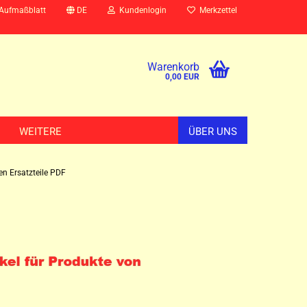
 Aufmaßblatt
DE
Kundenlogin
Merkzettel
Warenkorb
0,00 EUR
WEITERE
ÜBER UNS
n Ersatzteile PDF