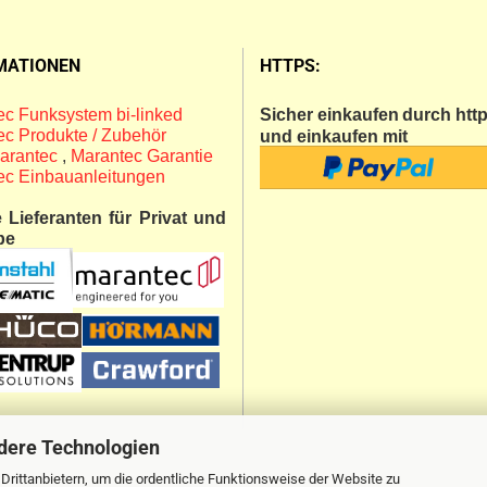
MATIONEN
HTTPS:
c Funksystem bi-linked
Sicher einkaufen
durch http
c Produkte / Zubehör
und einkaufen mit
arantec
,
Marantec Garantie
ec Einbauanleitungen
 Lieferanten für Privat und
be
dere Technologien
rittanbietern, um die ordentliche Funktionsweise der Website zu