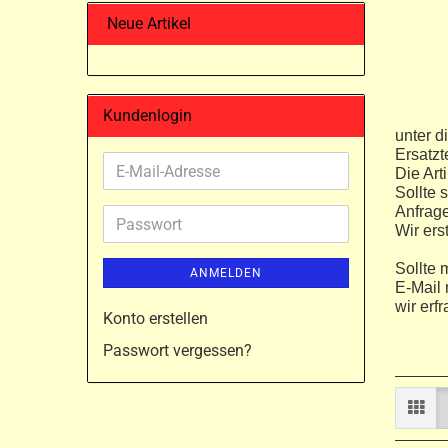
Neue Artikel
Kundenlogin
unter d
Ersatzt
E-
Die Art
Sollte 
Mail-
Anfrag
Adresse
Passwort
Wir ers
Sollte 
ANMELDEN
E-Mail 
wir erf
Konto erstellen
Passwort vergessen?