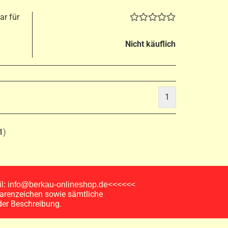
ar für
Nicht käuflich
1
1
)
ail: info@berkau-onlineshop.de<<<<<<
arenzeichen sowie sämtliche
der Beschreibung.