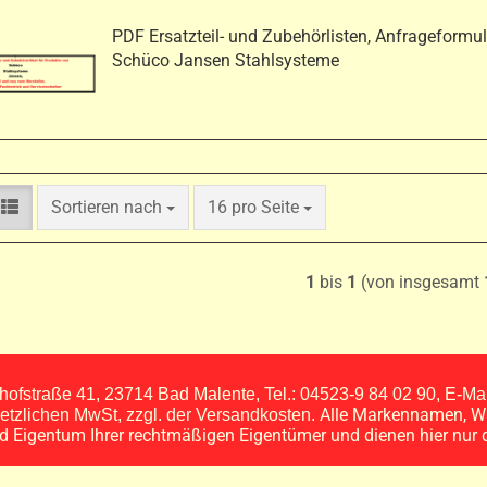
PDF Ersatzteil- und Zubehörlisten, Anfrageformul
Schüco Jansen Stahlsysteme
Sortieren nach
pro Seite
Sortieren nach
16 pro Seite
1
bis
1
(von insgesamt
ofstraße 41, 23714 Bad Malente, Tel.: 04523-9 84 02 90, E-M
Alle Markennamen, W
esetzlichen MwSt, zzgl. der Versandkosten.
nd Eigentum Ihrer rechtmäßigen Eigentümer und dienen hier nur 