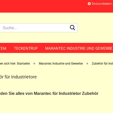
Torsionsfedern
Suche...
TEM
TECKENTRUP
MARANTEC INDUSTRIE UND GEWERBE
»
»
en sich hier: Startseite
Marantec Industrie und Gewerbe
Zubehör für Ind
r für Industrietore
nden Sie alles von Marantec für Industrietor Zubehör