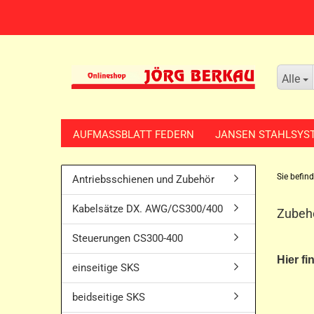
Alle
AUFMASSBLATT FEDERN
JANSEN STAHLSYS
Sie befind
Antriebsschienen und Zubehör
Kabelsätze DX. AWG/CS300/400
Zubehö
Steuerungen CS300-400
Hier fi
einseitige SKS
beidseitige SKS