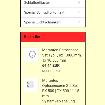
Schlaffseiltaster
Special Schlupftürkontakt
Special Lichtschranken
Bestseller
Marantec Optosensor-
Set Typ F, Rx 1.000 mm,
Tx 10.500 mm
64,44 EUR
64,44 EUR pro
Marantec
Optosensoren-Set-Set
RX 500 | TX 500 11-15
mm
Systemverkabelung