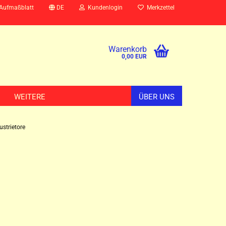
 Aufmaßblatt
DE
Kundenlogin
Merkzettel
Warenkorb
0,00 EUR
WEITERE
ÜBER UNS
ustrietore