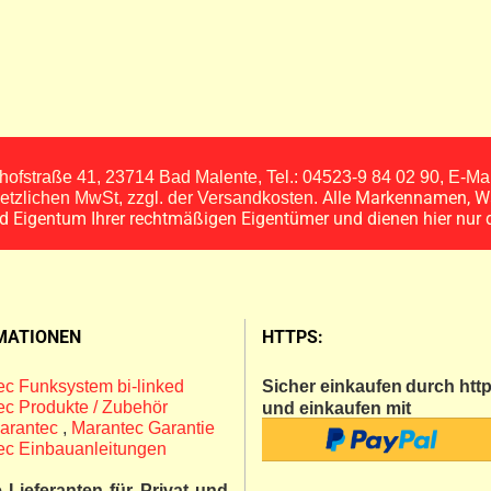
ofstraße 41, 23714 Bad Malente, Tel.: 04523-9 84 02 90, E-M
Alle Markennamen, W
esetzlichen MwSt, zzgl. der Versandkosten.
nd Eigentum Ihrer rechtmäßigen Eigentümer und dienen hier nur 
MATIONEN
HTTPS:
c Funksystem bi-linked
Sicher einkaufen
durch http
c Produkte / Zubehör
und einkaufen mit
arantec
,
Marantec Garantie
ec Einbauanleitungen
 Lieferanten für Privat und