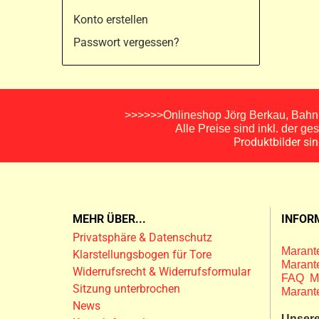
Konto erstellen
Passwort vergessen?
>>>>>>Onlineshop Jörg Berkau, Bahnh
Alle Preise sind inkl. der g
Produktbilder si
MEHR ÜBER...
INFOR
Privatsphäre & Datenschutz
Marante
Klarstellungsbogen für Tore
Marante
Widerrufsrecht & Widerrufsformular
FAQ M
Sitzung unterbrochen
Marant
News
Unsere