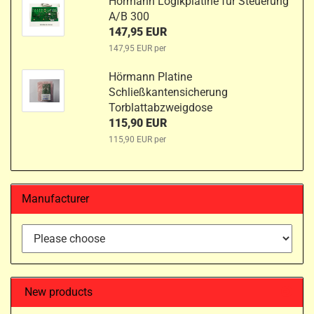
Hörmann Logikplatine für Steuerung
A/B 300
147,95 EUR
147,95 EUR per
Hörmann Platine
Schließkantensicherung
Torblattabzweigdose
115,90 EUR
115,90 EUR per
Manufacturer
New products