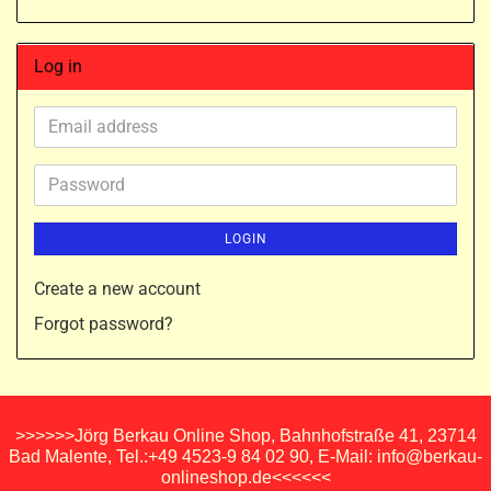
Log in
Email
address
Password
LOGIN
Create a new account
Forgot password?
>>>>>>Jörg Berkau Online Shop, Bahnhofstraße 41, 23714
Bad Malente, Tel.:+49 4523-9 84 02 90, E-Mail: info@berkau-
onlineshop.de<<<<<<