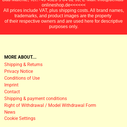
onlineshop.de<<<<<<
All prices include VAT, plus shipping costs. All brand names,
trademarks, and product images are the property
of their respective owners and are used here for descriptive
purposes only.
MORE ABOUT...
Shipping & Returns
Privacy Notice
Conditions of Use
Imprint
Contact
Shipping & payment conditions
Right of Withdrawal / Model Withdrawal Form
News
Cookie Settings