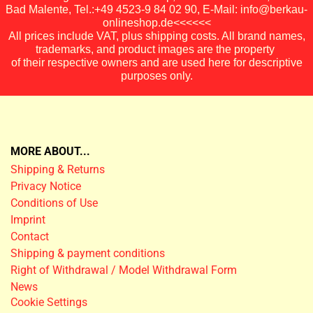
Bad Malente, Tel.:+49 4523-9 84 02 90, E-Mail: info@berkau-
onlineshop.de<<<<<<
All prices include VAT, plus shipping costs. All brand names,
trademarks, and product images are the property
of their respective owners and are used here for descriptive
purposes only.
MORE ABOUT...
Shipping & Returns
Privacy Notice
Conditions of Use
Imprint
Contact
Shipping & payment conditions
Right of Withdrawal / Model Withdrawal Form
News
Cookie Settings