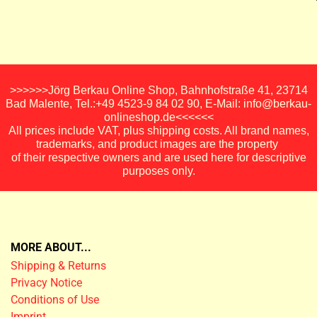
>>>>>>Jörg Berkau Online Shop, Bahnhofstraße 41, 23714
Bad Malente, Tel.:+49 4523-9 84 02 90, E-Mail: info@berkau-
onlineshop.de<<<<<<
All prices include VAT, plus shipping costs. All brand names,
trademarks, and product images are the property
of their respective owners and are used here for descriptive
purposes only.
MORE ABOUT...
Shipping & Returns
Privacy Notice
Conditions of Use
Imprint