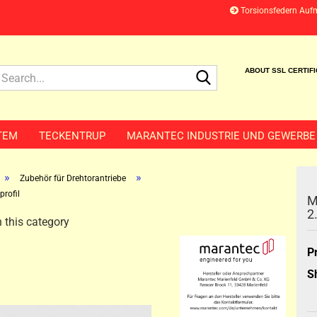
Torsionsfedern Auf
Search...
ABOUT SSL CERTIF
TEM
TECKENTRUP
MARANTEC INDUSTRIE UND GEWERBE
»
»
Zubehör für Drehtorantriebe
rofil
M
2
 this category
P
S