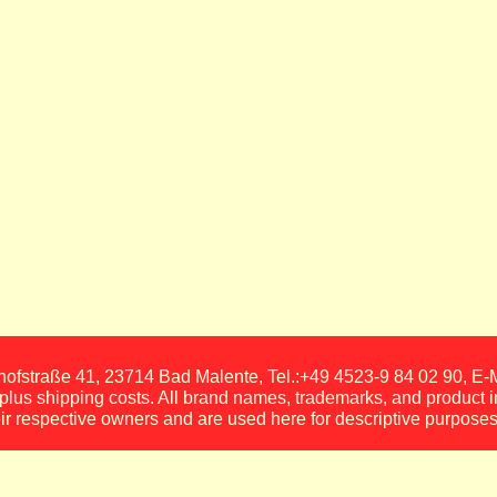
fstraße 41, 23714 Bad Malente, Tel.:+49 4523-9 84 02 90, E
, plus shipping costs. All brand names, trademarks, and product 
eir respective owners and are used here for descriptive purposes