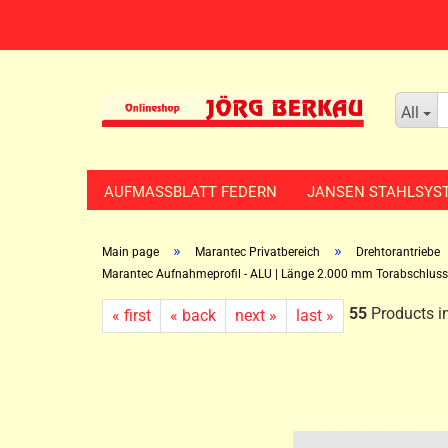
All
AUFMASSBLATT FEDERN
JANSEN STAHLSYS
»
»
Main page
Marantec Privatbereich
Drehtorantriebe
Marantec Aufnahmeprofil - ALU | Länge 2.000 mm Torabschlussp
55
Products in
« first
« back
next »
last »