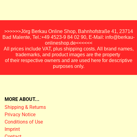
>>>>>>Jörg Berkau Online Shop, Bahnhofstraße 41, 23714
Bad Malente, Tel.:+49 4523-9 84 02 90, E-Mail: info@berkau-
onlineshop.de<<<<<<
All prices include VAT, plus shipping costs. All brand names,
trademarks, and product images are the property
of their respective owners and are used here for descriptive
purposes only.
MORE ABOUT...
Shipping & Returns
Privacy Notice
Conditions of Use
Imprint
Contact