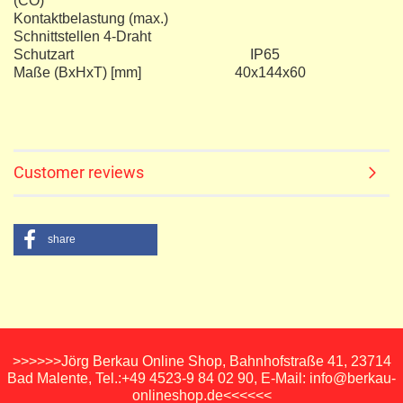
(CO)
Kontaktbelastung (max.)
Schnittstellen 4-Draht
Schutzart IP65
Maße (BxHxT) [mm] 40x144x60
Customer reviews
share
>>>>>>Jörg Berkau Online Shop, Bahnhofstraße 41, 23714
Bad Malente, Tel.:+49 4523-9 84 02 90, E-Mail: info@berkau-
onlineshop.de<<<<<<