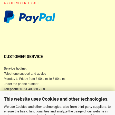
ABOUT SSL CERTIFICATES
CUSTOMER SERVICE
Service hotline:
Telephone support and advice
Monday to Friday from 8:00 a.m. to 5:00 p.m.
under the phone number
Telephone
: 0151 400 88 22 8
Telephone
: 04523-9 84 02 90
This website uses Cookies and other technologies.
Email
: info@berkau-onlineshop.de
Or use our contact form
We use Cookies and other technologies, also from third-party suppliers, to
ensure the basic functionalities and analyze the usage of our website in