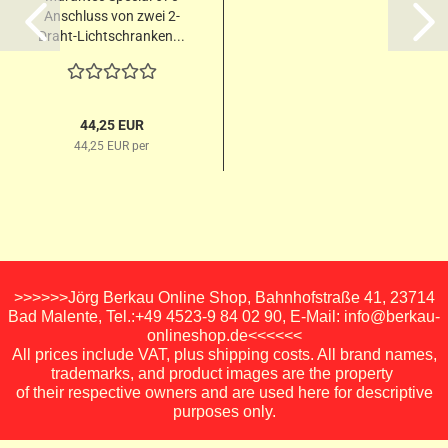
Anschluss von zwei 2-
Draht-Lichtschranken...
44,25 EUR
44,25 EUR per
>>>>>>Jörg Berkau Online Shop, Bahnhofstraße 41, 23714
Bad Malente, Tel.:+49 4523-9 84 02 90, E-Mail: info@berkau-
onlineshop.de<<<<<<
All prices include VAT, plus shipping costs. All brand names,
trademarks, and product images are the property
of their respective owners and are used here for descriptive
purposes only.