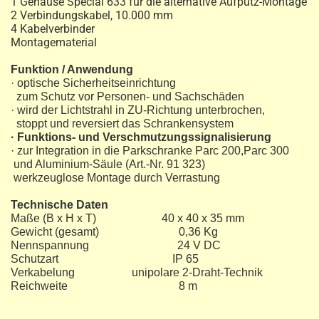
1 Gehäuse Special 633 für die alternative Aufputz-Montage
2 Verbindungskabel, 10.000 mm
4 Kabelverbinder
Montagematerial
Funktion / Anwendung
· optische Sicherheitseinrichtung
zum Schutz vor Personen- und Sachschäden
· wird der Lichtstrahl in ZU-Richtung unterbrochen,
stoppt und reversiert das Schrankensystem
· Funktions- und Verschmutzungssignalisierung
· zur Integration in die Parkschranke Parc 200,Parc 300
und Aluminium-Säule (Art.-Nr. 91 323)
werkzeuglose Montage durch Verrastung
Technische Daten
Maße (B x H x T) 40 x 40 x 35 mm
Gewicht (gesamt) 0,36 Kg
Nennspannung 24 V DC
Schutzart IP 65
Verkabelung unipolare 2-Draht-Technik
Reichweite 8 m