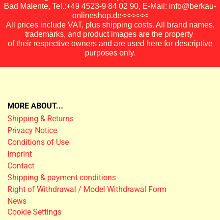
Bad Malente, Tel.:+49 4523-9 84 02 90, E-Mail: info@berkau-
onlineshop.de<<<<<<
All prices include VAT, plus shipping costs. All brand names,
trademarks, and product images are the property
of their respective owners and are used here for descriptive
purposes only.
MORE ABOUT...
Shipping & Returns
Privacy Notice
Conditions of Use
Imprint
Contact
Shipping & payment conditions
Right of Withdrawal / Model Withdrawal Form
News
Cookie Settings