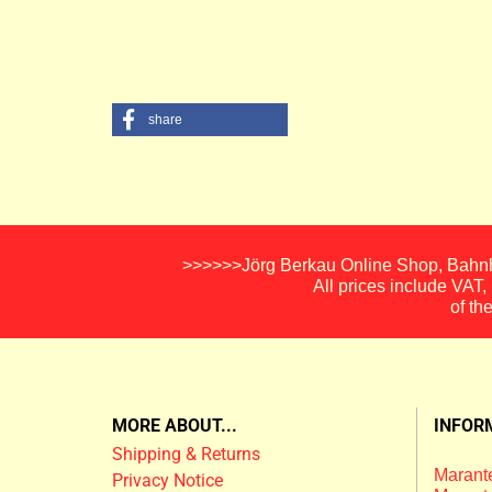
share
>>>>>>Jörg Berkau Online Shop, Bahnho
All prices include VAT
of th
MORE ABOUT...
INFOR
Shipping & Returns
Marante
Privacy Notice