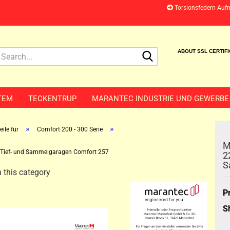
Torsionsfedern Auf
Search...
ABOUT SSL CERTIF
TEM
TECKENTRUP
MARANTEC INDUSTRIE UND GEWERBE
»
»
ile für
Comfort 200 - 300 Serie
M
r Tief- und Sammelgaragen Comfort 257
2
S
 this category
P
S