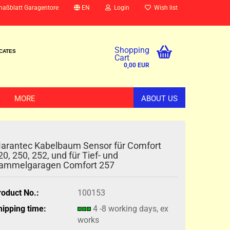
maßblatt Garagentore
EN
Login
Wish list
Shopping
ICATES
Cart
0,00 EUR
MORE
ABOUT US
arantec Kabelbaum Sensor für Comfort
20, 250, 252, und für Tief- und
ammelgaragen Comfort 257
roduct No.:
100153
hipping time:
4 -8 working days, ex
works