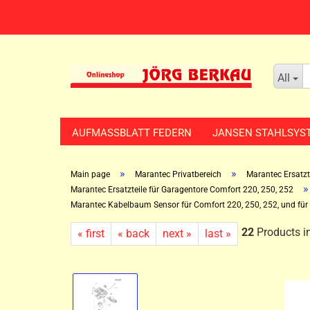
All
AUFMASSBLATT FEDERN
JANSEN STAHLSYS
»
»
Main page
Marantec Privatbereich
Marantec Ersatzte
»
Marantec Ersatzteile für Garagentore Comfort 220, 250, 252
Marantec Kabelbaum Sensor für Comfort 220, 250, 252, und fü
22
Products in
« first
« back
next »
last »