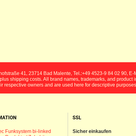
fstraße 41, 23714 Bad Malente, Tel.:+49 4523-9 84 02 90, E
, plus shipping costs. All brand names, trademarks, and product 
eir respective owners and are used here for descriptive purposes
MATION
SSL
c Funksystem bi-linked
Sicher einkaufen