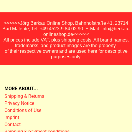
>>>>>>Jörg Berkau Online Shop, Bahnhofstraße 41, 23714
Bad Malente, Tel.:+49 4523-9 84 02 90, E-Mail: info@berkau-
onlineshop.de<<<<<<
All prices include VAT, plus shipping costs. All brand names,
trademarks, and product images are the property
of their respective owners and are used here for descriptive
purposes only.
MORE ABOUT...
Shipping & Returns
Privacy Notice
Conditions of Use
Imprint
Contact
Shipping & payment conditions