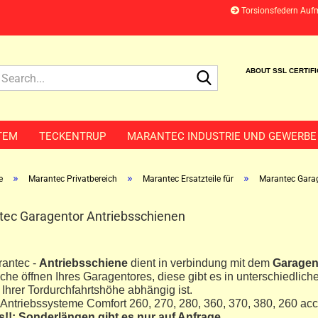
Torsionsfedern Auf
Search...
ABOUT SSL CERTIF
TEM
TECKENTRUP
MARANTEC INDUSTRIE UND GEWERBE
»
»
»
e
Marantec Privatbereich
Marantec Ersatzteile für
Marantec Garag
ec Garagentor Antriebsschienen
rantec -
Antriebsschiene
dient in verbindung mit dem
Garagen
sche öffnen Ihres Garagentores, diese gibt es in unterschiedlic
 Ihrer Tordurchfahrtshöhe abhängig ist.
 Antriebssysteme Comfort 260, 270, 280, 360, 370, 380, 260 ac
s!!: Sonderlängen gibt es nur auf Anfrage