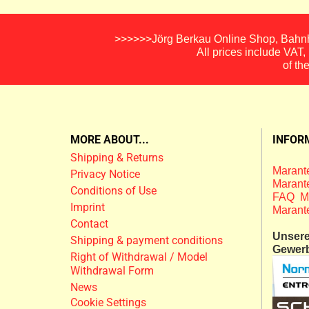
>>>>>>Jörg Berkau Online Shop, Bahnho
All prices include VAT
of th
MORE ABOUT...
INFOR
Shipping & Returns
Marante
Privacy Notice
Marante
Conditions of Use
FAQ M
Imprint
Marant
Contact
Unsere 
Shipping & payment conditions
Gewer
Right of Withdrawal / Model
Withdrawal Form
News
Cookie Settings