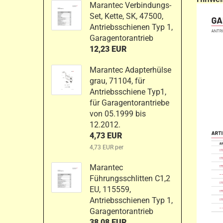
Marantec Verbindungs-
Set, Kette, SK, 47500,
Antriebsschienen Typ 1,
Garagentorantrieb
12,23 EUR
Marantec Adapterhülse
grau, 71104, für
Antriebsschiene Typ1,
für Garagentorantriebe
von 05.1999 bis
12.2012.
4,73 EUR
4,73 EUR per
Marantec
Führungsschlitten C1,2
EU, 115559,
Antriebsschienen Typ 1,
Garagentorantrieb
38,08 EUR