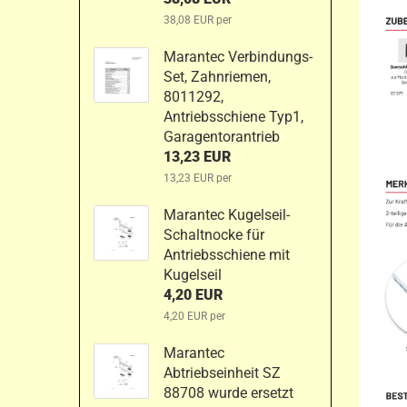
38,08 EUR per
Marantec Verbindungs-
Set, Zahnriemen,
8011292,
Antriebsschiene Typ1,
Garagentorantrieb
13,23 EUR
13,23 EUR per
Marantec Kugelseil-
Schaltnocke für
Antriebsschiene mit
Kugelseil
4,20 EUR
4,20 EUR per
Marantec
Abtriebseinheit SZ
88708 wurde ersetzt