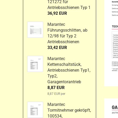
121272 für
Antriebsschienen Typ 1
36,92 EUR
Marantec
Führungsschlitten, ab
12/98 für Typ 2
Antriebsschienen
33,42 EUR
Marantec
Kettenschaltstück,
Antriebsschienen Typ1,
Typ2,
Garagentorantrieb
8,87 EUR
8,87 EUR per
Marantec
Tormitnehmer gekröpft,
100534,