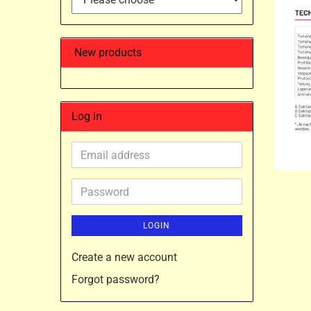
New products
Log in
Email
address
Password
LOGIN
Create a new account
Forgot password?