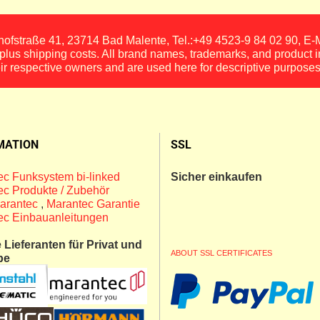
fstraße 41, 23714 Bad Malente, Tel.:+49 4523-9 84 02 90, E
, plus shipping costs. All brand names, trademarks, and product 
eir respective owners and are used here for descriptive purposes
MATION
SSL
c Funksystem bi-linked
Sicher einkaufen
c Produkte / Zubehör
arantec
,
Marantec Garantie
ec Einbauanleitungen
Lieferanten für Privat und
ABOUT SSL CERTIFICATES
be