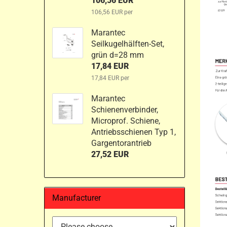
106,56 EUR
106,56 EUR per
Marantec
Seilkugelhälften-Set,
grün d=28 mm
17,84 EUR
17,84 EUR per
Marantec
Schienenverbinder,
Microprof. Schiene,
Antriebsschienen Typ 1,
Gargentorantrieb
27,52 EUR
Manufacturer