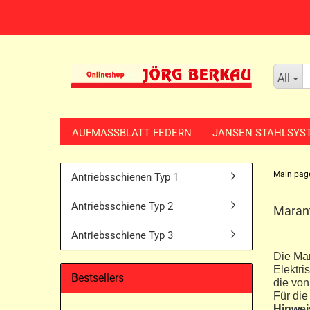
All
AUFMASSBLATT FEDERN
JANSEN STAHLSYS
Main pag
Antriebsschienen Typ 1
Antriebsschiene Typ 2
Marant
Antriebsschiene Typ 3
Die Ma
Elektri
Bestsellers
die von
Für die
Hinwei