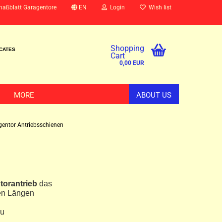
maßblatt Garagentore
EN
Login
Wish list
Shopping
ICATES
Cart
0,00 EUR
MORE
ABOUT US
entor Antriebsschienen
torantrieb
das
hen Längen
cu