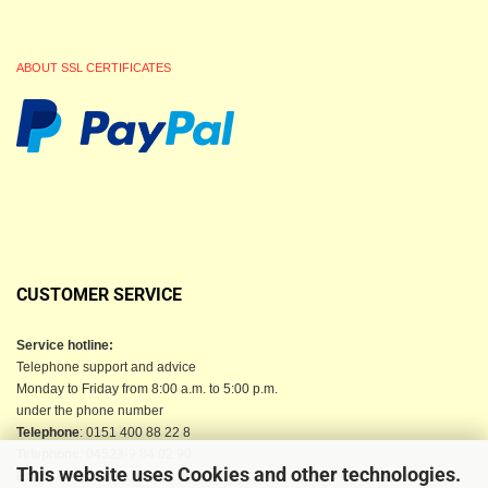
ABOUT SSL CERTIFICATES
CUSTOMER SERVICE
Service hotline:
Telephone support and advice
Monday to Friday from 8:00 a.m. to 5:00 p.m.
under the phone number
Telephone
: 0151 400 88 22 8
Telephone
: 04523-9 84 02 90
This website uses Cookies and other technologies.
Email
: info@berkau-onlineshop.de