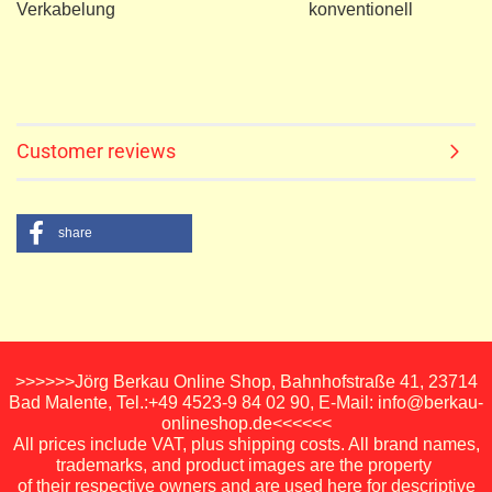
Verkabelung konventionell
Customer reviews
share
>>>>>>Jörg Berkau Online Shop, Bahnhofstraße 41, 23714
Bad Malente, Tel.:+49 4523-9 84 02 90, E-Mail: info@berkau-
onlineshop.de<<<<<<
All prices include VAT, plus shipping costs. All brand names,
trademarks, and product images are the property
of their respective owners and are used here for descriptive