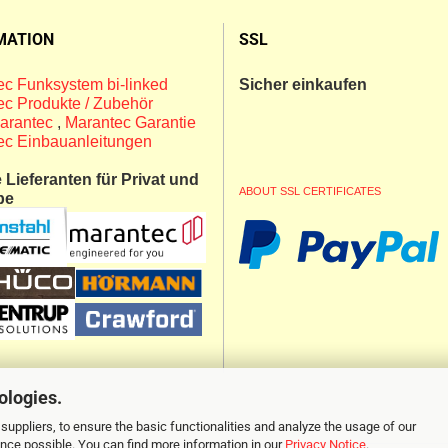
MATION
SSL
c Funksystem bi-linked
Sicher einkaufen
c Produkte / Zubehör
arantec
,
Marantec Garantie
ec Einbauanleitungen
Lieferanten für Privat und
ABOUT SSL CERTIFICATES
be
ologies.
suppliers, to ensure the basic functionalities and analyze the usage of our
ence possible. You can find more information in our
Privacy Notice
.