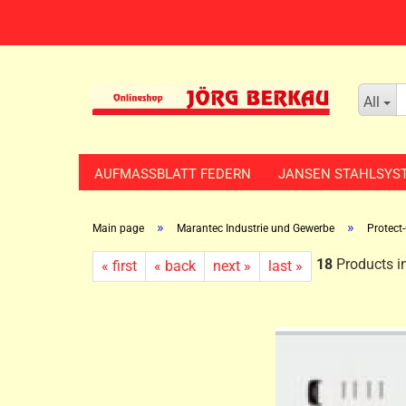
All
AUFMASSBLATT FEDERN
JANSEN STAHLSYS
»
»
Main page
Marantec Industrie und Gewerbe
Protect
18
Products in
« first
« back
next »
last »