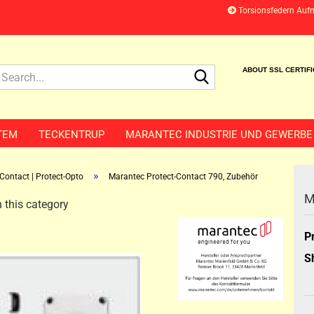
Torsionsfedern Auf
Search...
ABOUT SSL CERTIF
TEM
TECKENTRUP
MARANTEC INDUSTRIE UND GEWERBE
»
-Contact | Protect-Opto
Marantec Protect-Contact 790, Zubehör
M
 this category
P
S