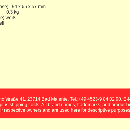
94 x 65 x 57 mm
3 kg
weiß
entionell
fstraße 41, 23714 Bad Malente, Tel.:+49 4523-9 84 02 90, E
, plus shipping costs. All brand names, trademarks, and product 
eir respective owners and are used here for descriptive purposes