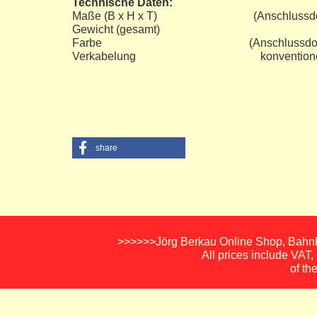
Technische Daten:
Maße (B x H x T) (Anschlussdose) 
Gewicht (gesamt) 0,
Farbe (Anschlussdoe) 
Verkabelung konv
share
>>>>>>Jörg Berkau Online Shop, Bahnho
All prices include VAT
of th