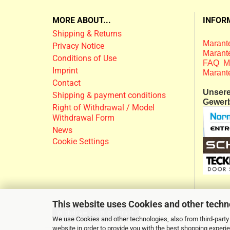
MORE ABOUT...
INFOR
Shipping & Returns
Marante
Privacy Notice
Marante
Conditions of Use
FAQ M
Imprint
Marant
Contact
Unsere 
Shipping & payment conditions
Gewer
Right of Withdrawal / Model
Withdrawal Form
News
Cookie Settings
This website uses Cookies and other techn
Withdraw from contract
We use Cookies and other technologies, also from third-party 
website in order to provide you with the best shopping experi