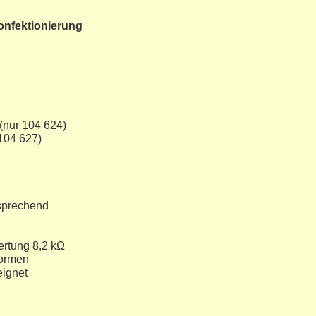
onfektionierung
(nur 104 624)
104 627)
tsprechend
ertung 8,2 kΩ
formen
eignet