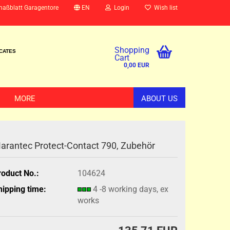
maßblatt Garagentore
EN
Login
Wish list
Shopping
ICATES
Cart
0,00 EUR
MORE
ABOUT US
arantec Protect-Contact 790, Zubehör
roduct No.:
104624
hipping time:
4 -8 working days, ex
works