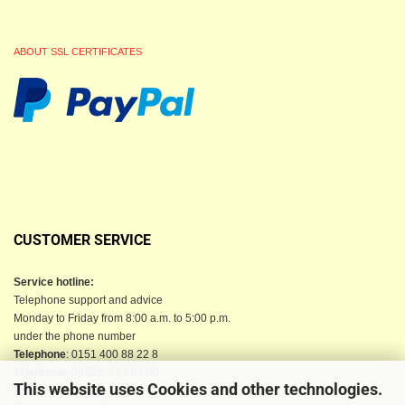
ABOUT SSL CERTIFICATES
CUSTOMER SERVICE
Service hotline:
Telephone support and advice
Monday to Friday from 8:00 a.m. to 5:00 p.m.
under the phone number
Telephone
: 0151 400 88 22 8
Telephone
: 04523-9 84 02 90
This website uses Cookies and other technologies.
Email
: info@berkau-onlineshop.de