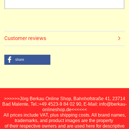
Customer reviews
share
>>>>>>Jörg Berkau Online Shop, Bahnhofstraße 41, 23714
Bad Malente, Tel.:+49 4523-9 84 02 90, E-Mail: info@berkau-
onlineshop.de<<<<<<
All prices include VAT, plus shipping costs. All brand names,
trademarks, and product images are the property
of their respective owners and are used here for descriptive