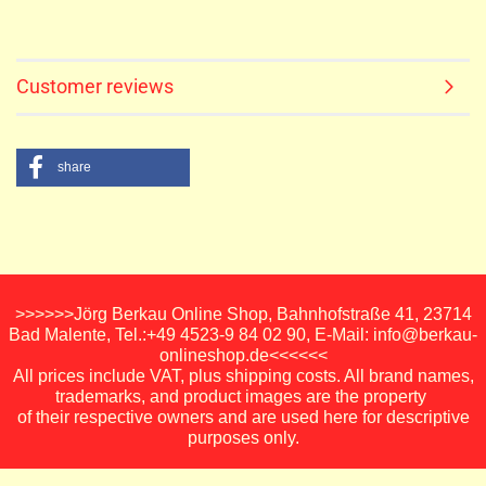
Customer reviews
share
>>>>>>Jörg Berkau Online Shop, Bahnhofstraße 41, 23714
Bad Malente, Tel.:+49 4523-9 84 02 90, E-Mail: info@berkau-
onlineshop.de<<<<<<
All prices include VAT, plus shipping costs. All brand names,
trademarks, and product images are the property
of their respective owners and are used here for descriptive
purposes only.