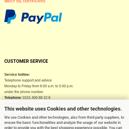
ABOUT SSL CERTIFICATES
CUSTOMER SERVICE
Service hotline:
Telephone support and advice
Monday to Friday from 8:00 a.m. to 5:00 p.m.
under the phone number
Telephone
: 0151 400 88 22 8
Telephone
: 04523-9 84 02 90
This website uses Cookies and other technologies.
Email
: info@berkau-onlineshop.de
Or use our contact form
We use Cookies and other technologies, also from third-party suppliers, to
ensure the basic functionalities and analyze the usage of our website in
order to provide you with the best shopping experience possible. You can