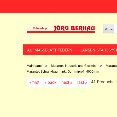
All
AUFMASSBLATT FEDERN
JANSEN STAHLSYS
»
»
Main page
Marantec Industrie und Gewerbe
Marante
Marantec Schrankbaum inkl, Gummiprofil 4000mm
41
Products in
« first
« back
next »
last »