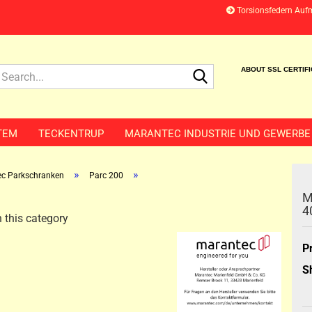
Torsionsfedern Auf
Search...
ABOUT SSL CERTIF
TEM
TECKENTRUP
MARANTEC INDUSTRIE UND GEWERBE
»
»
c Parkschranken
Parc 200
M
4
 this category
P
S