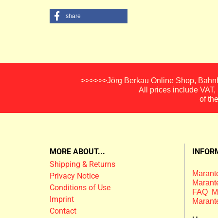
share
>>>>>>Jörg Berkau Online Shop, Bahnho
All prices include VAT
of th
MORE ABOUT...
INFOR
Shipping & Returns
Marante
Privacy Notice
Marante
Conditions of Use
FAQ M
Imprint
Marant
Contact