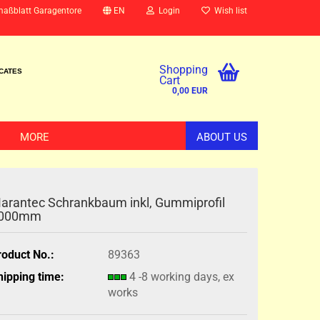
maßblatt Garagentore
EN
Login
Wish list
Shopping
ICATES
Cart
0,00 EUR
MORE
ABOUT US
arantec Schrankbaum inkl, Gummiprofil
000mm
roduct No.:
89363
hipping time:
4 -8 working days, ex
works