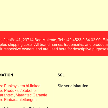
fstraße 41, 23714 Bad Malente, Tel.:+49 4523-9 84 02 90, E
, plus shipping costs. All brand names, trademarks, and product 
eir respective owners and are used here for descriptive purposes
MATION
SSL
c Funksystem bi-linked
Sicher einkaufen
c Produkte / Zubehör
arantec
,
Marantec Garantie
ec Einbauanleitungen