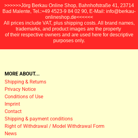
>>>>>>Jörg Berkau Online Shop, Bahnhofstraße 41, 23714
Bad Malente, Tel.:+49 4523-9 84 02 90, E-Mail: info@berkau-
onlineshop.de<<<<<<
All prices include VAT, plus shipping costs. All brand names,
trademarks, and product images are the property
of their respective owners and are used here for descriptive
purposes only.
MORE ABOUT...
Shipping & Returns
Privacy Notice
Conditions of Use
Imprint
Contact
Shipping & payment conditions
Right of Withdrawal / Model Withdrawal Form
News