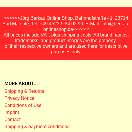
>>>>>>Jörg Berkau Online Shop, Bahnhofstraße 41, 23714
Bad Malente, Tel.:+49 4523-9 84 02 90, E-Mail: info@berkau-
onlineshop.de<<<<<<
All prices include VAT, plus shipping costs. All brand names,
trademarks, and product images are the property
of their respective owners and are used here for descriptive
purposes only.
MORE ABOUT...
Shipping & Returns
Privacy Notice
Conditions of Use
Imprint
Contact
Shipping & payment conditions