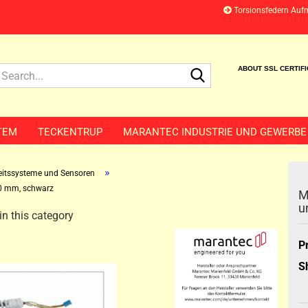
Torsionsfedern Auf
Search...
ABOUT SSL CERTIF
TEM
TECKENTRUP
MARANTEC INDUSTRIE UND GEWERBE
»
eitssysteme und Sensoren
00 mm, schwarz
M
u
n this category
P
S