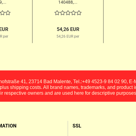
,...
140488,...
 EUR
54,26 EUR
R per
54,26 EUR per
fstraße 41, 23714 Bad Malente, Tel.:+49 4523-9 84 02 90, E
, plus shipping costs. All brand names, trademarks, and product 
eir respective owners and are used here for descriptive purposes
MATION
SSL