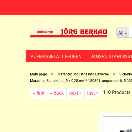
All
AUFMASSBLATT FEDERN
JANSEN STAHLSYS
»
»
Main page
Marantec Industrie und Gewerbe
Sicherh
Marantec, Spiralkabel, 5 x 0,25 mm², 150801, ungewendelt, 5.0
110
Products i
« first
« back
next »
last »