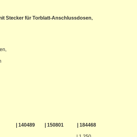
it Stecker
für Torblatt-Anschlussdosen,
gen,
mm
| 150801 | 184468
n [mm] | 800 | 1.250