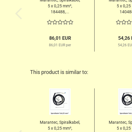
Marantec, Spiralkabel,
Marantec, Sp
5 x 0,25 mm²,
5 x 0,25
184488,...
140488
86,01 EUR
54,26
86,01 EUR per
54,26 EU
This product is similar to:
Marantec, Spiralkabel,
Marantec, Sp
5 x 0,25 mm²,
5 x 0,25