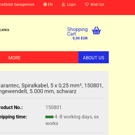
maßblatt Garagentore
EN
Login
Wish list
Shopping
ICATES
Cart
0,00 EUR
MORE
ABOUT US
arantec, Spiralkabel, 5 x 0,25 mm², 150801,
ngewendelt, 5.000 mm, schwarz
roduct No.:
150801
hipping time:
4 -8 working days, ex
works