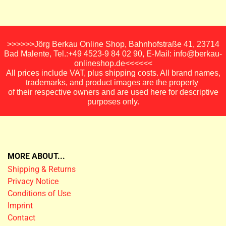
>>>>>>Jörg Berkau Online Shop, Bahnhofstraße 41, 23714
Bad Malente, Tel.:+49 4523-9 84 02 90, E-Mail: info@berkau-
onlineshop.de<<<<<<
All prices include VAT, plus shipping costs. All brand names,
trademarks, and product images are the property
of their respective owners and are used here for descriptive
purposes only.
MORE ABOUT...
Shipping & Returns
Privacy Notice
Conditions of Use
Imprint
Contact