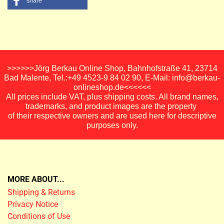
share
>>>>>>Jörg Berkau Online Shop, Bahnhofstraße 41, 23714
Bad Malente, Tel.:+49 4523-9 84 02 90, E-Mail: info@berkau-
onlineshop.de<<<<<<
All prices include VAT, plus shipping costs. All brand names,
trademarks, and product images are the property
of their respective owners and are used here for descriptive
purposes only.
MORE ABOUT...
Shipping & Returns
Privacy Notice
Conditions of Use