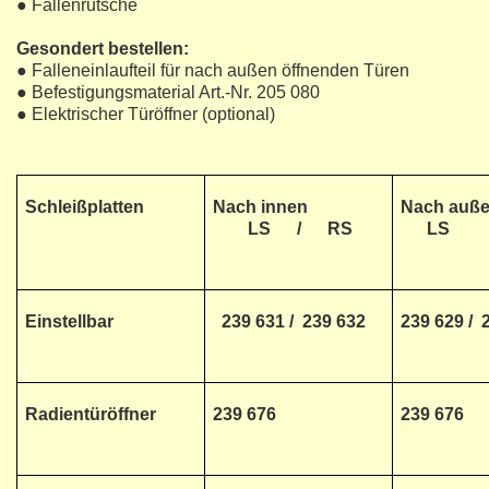
● Fallenrutsche
Gesondert bestellen:
● Falleneinlaufteil für nach außen öffnenden Türen
● Befestigungsmaterial Art.-Nr. 205 080
● Elektrischer Türöffner (optional)
Schleißplatten
Nach innen
Nach auß
LS / RS
LS /
Einstellbar
239 631 / 239 632
239 629 / 
Radientüröffner
239 676
239 676