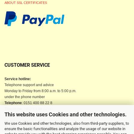
ABOUT SSL CERTIFICATES
CUSTOMER SERVICE
Service hotline:
Telephone support and advice
Monday to Friday from 8:00 a.m. to 5:00 p.m.
under the phone number
Telephone
: 0151 400 88 22 8
Telephone
: 04523-9 84 02 90
This website uses Cookies and other technologies.
Email
: info@berkau-onlineshop.de
Or use our contact form
We use Cookies and other technologies, also from third-party suppliers, to
ensure the basic functionalities and analyze the usage of our website in