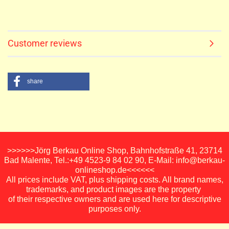
Customer reviews
share
>>>>>>Jörg Berkau Online Shop, Bahnhofstraße 41, 23714
Bad Malente, Tel.:+49 4523-9 84 02 90, E-Mail: info@berkau-
onlineshop.de<<<<<<
All prices include VAT, plus shipping costs. All brand names,
trademarks, and product images are the property
of their respective owners and are used here for descriptive
purposes only.