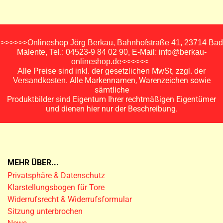
>>>>>>Onlineshop Jörg Berkau, Bahnhofstraße 41, 23714 Bad
Malente, Tel.: 04523-9 84 02 90, E-Mail: info@berkau-
onlineshop.de<<<<<<
Alle Preise sind inkl. der gesetzlichen MwSt, zzgl. der
Alle Markennamen, Warenzeichen sowie
Versandkosten.
sämtliche
Produktbilder sind Eigentum Ihrer rechtmäßigen Eigentümer
und dienen hier nur der Beschreibung.
MEHR ÜBER...
Privatsphäre & Datenschutz
Klarstellungsbogen für Tore
Widerrufsrecht & Widerrufsformular
Sitzung unterbrochen