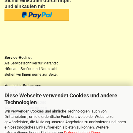
Sicher einkaufen
durch https:
und einkaufen mit
Service-Hotline:
Als Servicetechniker für Marantec,
Hörmann,Schüco und Normstahl
stehen wir Ihnen gerne zur Seite.
Montag bis Freitag von
8:00 - 17:00 Uhr unter
Diese Webseite verwendet Cookies und andere
Technologien
Telefon: 04523 98 40 290
Telefon: 0151 400 88 22 8
Wir verwenden Cookies und ähnliche Technologien, auch von
E-Mail: info@berkau-onlineshop.de
Drittanbietern, um die ordentliche Funktionsweise der Website zu
oder nutzen Sie unser Kontaktformular
gewährleisten, die Nutzung unseres Angebotes zu analysieren und Ihnen
ein bestmögliches Einkaufserlebnis bieten zu können. Weitere
Informationen finden Sie in unserer
Datenschutzerklärung
.