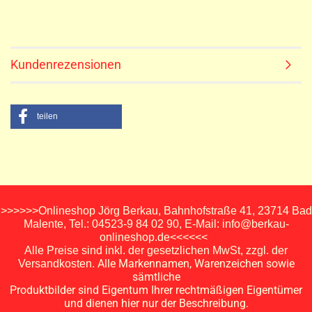
Kundenrezensionen
teilen
>>>>>>Onlineshop Jörg Berkau, Bahnhofstraße 41, 23714 Bad
Malente, Tel.: 04523-9 84 02 90, E-Mail: info@berkau-
onlineshop.de<<<<<<
Alle Preise sind inkl. der gesetzlichen MwSt, zzgl. der
Alle Markennamen, Warenzeichen sowie
Versandkosten.
sämtliche
Produktbilder sind Eigentum Ihrer rechtmäßigen Eigentümer
und dienen hier nur der Beschreibung.