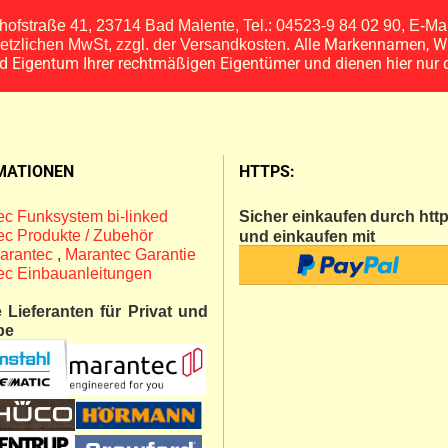
ofstraße 41, 23714 Bad Malente, Tel.: 04523-9 84 02 90, E-M
Alle Markennamen, W
esetzlichen MwSt, zzgl. der Versandkosten.
nd Eigentum Ihrer rechtmäßigen Eigentümer und dienen hier nur 
MATIONEN
HTTPS:
c Funksystem bi-linked
Sicher einkaufen
durch http
c Produkte / Zubehör
und einkaufen mit
arantec
,
Marantec Garantie
ec Einbauanleitungen
 Lieferanten für Privat und
be