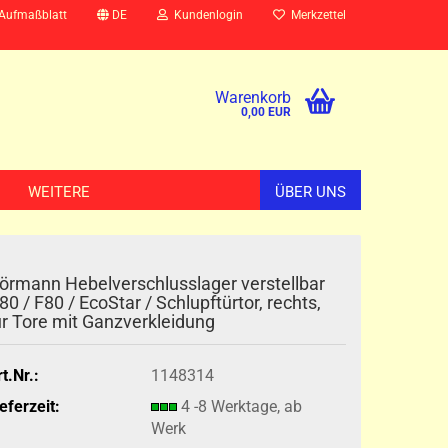
 Aufmaßblatt
DE
Kundenlogin
Merkzettel
Warenkorb
0,00 EUR
WEITERE
ÜBER UNS
örmann Hebelverschlusslager verstellbar
80 / F80 / EcoStar / Schlupftürtor, rechts,
ür Tore mit Ganzverkleidung
t.Nr.:
1148314
eferzeit:
4 -8 Werktage, ab
Werk