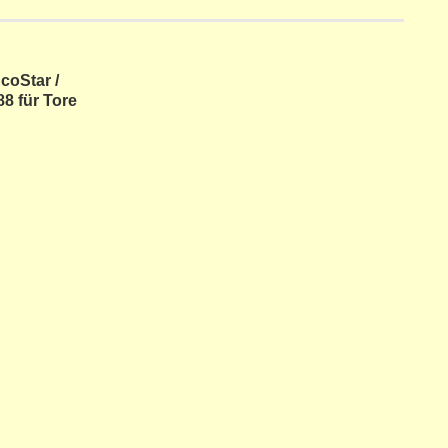
EcoStar /
88 für Tore