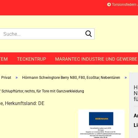
Torsionsfedern
Suche...
TEM
TECKENTRUP
MARANTEC INDUSTRIE UND GEWERBE
»
»
Privat
Hörmann Schwingtore Berry N80, F80, EcoStar, Nebentüren
H
Schlupftürtor, rechts, für Tore mit Ganzverkleidung
N
f
ie, Herkunftsland: DE
Ar
Li