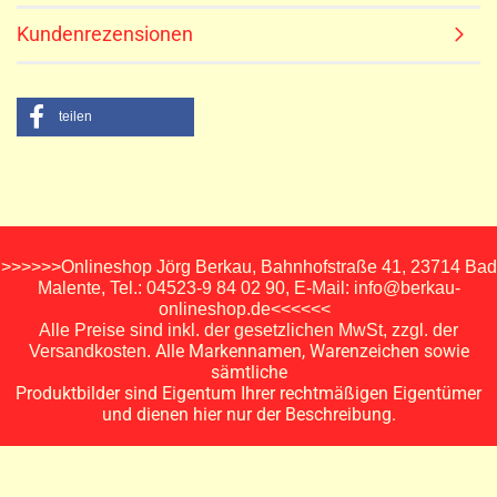
Kundenrezensionen
teilen
>>>>>>Onlineshop Jörg Berkau, Bahnhofstraße 41, 23714 Bad
Malente, Tel.: 04523-9 84 02 90, E-Mail: info@berkau-
onlineshop.de<<<<<<
Alle Preise sind inkl. der gesetzlichen MwSt, zzgl. der
Alle Markennamen, Warenzeichen sowie
Versandkosten.
sämtliche
Produktbilder sind Eigentum Ihrer rechtmäßigen Eigentümer
und dienen hier nur der Beschreibung.