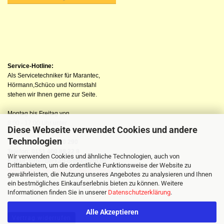
Service-Hotline:
Als Servicetechniker für Marantec,
Hörmann,Schüco und Normstahl
stehen wir Ihnen gerne zur Seite.
Montag bis Freitag von
8:00 - 17:00 Uhr unter
Diese Webseite verwendet Cookies und andere
Technologien
Telefon: 04523 98 40 290
Telefon: 0151 400 88 22 8
Wir verwenden Cookies und ähnliche Technologien, auch von
E-Mail: info@berkau-onlineshop.de
Drittanbietern, um die ordentliche Funktionsweise der Website zu
oder nutzen Sie unser Kontaktformular
gewährleisten, die Nutzung unseres Angebotes zu analysieren und Ihnen
ein bestmögliches Einkaufserlebnis bieten zu können. Weitere
Informationen finden Sie in unserer
Datenschutzerklärung
.
Alle Akzeptieren
Vertrag widerrufen