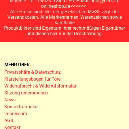
Malente, Tel.: 04523-9 84 02 90, E-Mail: info@berkau-
onlineshop.de<<<<<<
Alle Preise sind inkl. der gesetzlichen MwSt, zzgl. der
Alle Markennamen, Warenzeichen sowie
Versandkosten.
sämtliche
Produktbilder sind Eigentum Ihrer rechtmäßigen Eigentümer
und dienen hier nur der Beschreibung.
MEHR ÜBER...
Privatsphäre & Datenschutz
Klarstellungsbogen für Tore
Widerrufsrecht & Widerrufsformular
Sitzung unterbrochen
News
Kontaktformular
Impressum
AGB
Kontakt