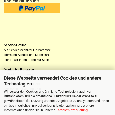
und einkaufen mit
Service-Hotline:
Als Servicetechniker für Marantec,
Hörmann,Schüco und Normstahl
stehen wir Ihnen gerne zur Seite.
Montag bis Freitag von
8:00 - 17:00 Uhr unter
Diese Webseite verwendet Cookies und andere
Technologien
Telefon: 04523 98 40 290
Telefon: 0151 400 88 22 8
Wir verwenden Cookies und ähnliche Technologien, auch von
E-Mail: info@berkau-onlineshop.de
Drittanbietern, um die ordentliche Funktionsweise der Website zu
oder nutzen Sie unser Kontaktformular
gewährleisten, die Nutzung unseres Angebotes zu analysieren und Ihnen
ein bestmögliches Einkaufserlebnis bieten zu können. Weitere
Informationen finden Sie in unserer
Datenschutzerklärung
.