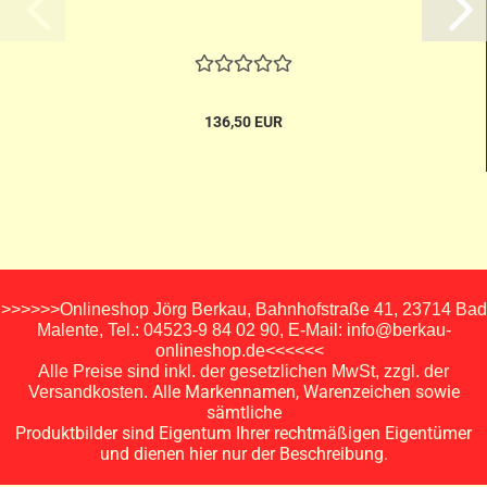
136,50 EUR
>>>>>>Onlineshop Jörg Berkau, Bahnhofstraße 41, 23714 Bad
Malente, Tel.: 04523-9 84 02 90, E-Mail: info@berkau-
onlineshop.de<<<<<<
Alle Preise sind inkl. der gesetzlichen MwSt, zzgl. der
Alle Markennamen, Warenzeichen sowie
Versandkosten.
sämtliche
Produktbilder sind Eigentum Ihrer rechtmäßigen Eigentümer
und dienen hier nur der Beschreibung.