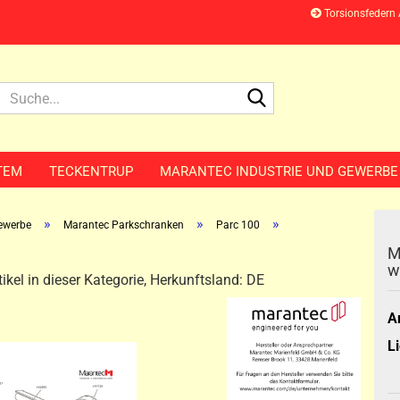
Torsionsfedern
Suche...
TEM
TECKENTRUP
MARANTEC INDUSTRIE UND GEWERBE
»
»
»
Gewerbe
Marantec Parkschranken
Parc 100
M
w
ikel in dieser Kategorie, Herkunftsland: DE
Ar
Li