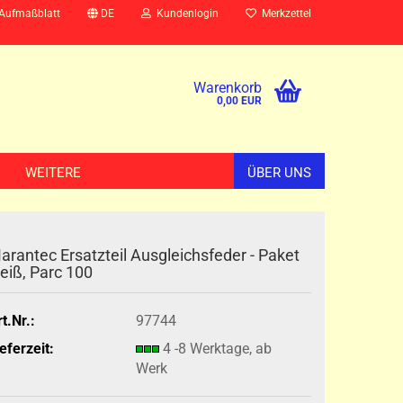
 Aufmaßblatt
DE
Kundenlogin
Merkzettel
Warenkorb
0,00 EUR
WEITERE
ÜBER UNS
arantec Ersatzteil Ausgleichsfeder - Paket
eiß, Parc 100
t.Nr.:
97744
eferzeit:
4 -8 Werktage, ab
Werk