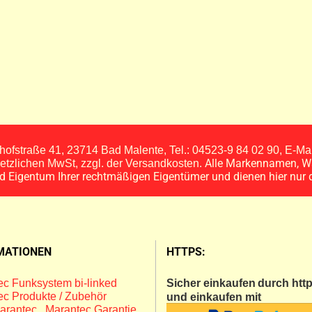
ofstraße 41, 23714 Bad Malente, Tel.: 04523-9 84 02 90, E-M
Alle Markennamen, W
esetzlichen MwSt, zzgl. der Versandkosten.
nd Eigentum Ihrer rechtmäßigen Eigentümer und dienen hier nur 
MATIONEN
HTTPS:
c Funksystem bi-linked
Sicher einkaufen
durch http
c Produkte / Zubehör
und einkaufen mit
arantec
,
Marantec Garantie