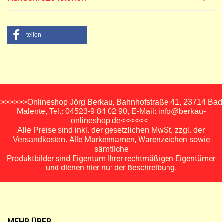
teilen
>>>>>>Onlineshop Jörg Berkau, Bahnhofstraße 41, 23714 Bad
Malente, Tel.: 04523-9 84 02 90, E-Mail: info@berkau-
onlineshop.de<<<<<<
Alle Preise sind inkl. der gesetzlichen MwSt, zzgl. der
Alle Markennamen, Warenzeichen sowie
Versandkosten.
sämtliche
Produktbilder sind Eigentum Ihrer rechtmäßigen Eigentümer
und dienen hier nur der Beschreibung.
MEHR ÜBER...