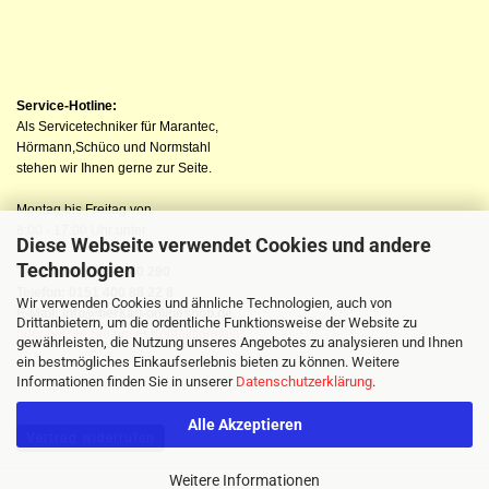
Service-Hotline:
Als Servicetechniker für Marantec,
Hörmann,Schüco und Normstahl
stehen wir Ihnen gerne zur Seite.
Montag bis Freitag von
8:00 - 17:00 Uhr unter
Diese Webseite verwendet Cookies und andere
Technologien
Telefon: 04523 98 40 290
Telefon: 0151 400 88 22 8
Wir verwenden Cookies und ähnliche Technologien, auch von
E-Mail: info@berkau-onlineshop.de
Drittanbietern, um die ordentliche Funktionsweise der Website zu
oder nutzen Sie unser Kontaktformular
gewährleisten, die Nutzung unseres Angebotes zu analysieren und Ihnen
ein bestmögliches Einkaufserlebnis bieten zu können. Weitere
Informationen finden Sie in unserer
Datenschutzerklärung
.
Alle Akzeptieren
Vertrag widerrufen
Weitere Informationen