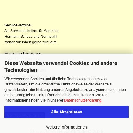
Service-Hotline:
Als Servicetechniker für Marantec,
Hörmann,Schüco und Normstahl
stehen wir Ihnen gerne zur Seite.
Montag bis Freitag von
8:00 - 17:00 Uhr unter
Diese Webseite verwendet Cookies und andere
Technologien
Telefon: 04523 98 40 290
Telefon: 0151 400 88 22 8
Wir verwenden Cookies und ähnliche Technologien, auch von
E-Mail: info@berkau-onlineshop.de
Drittanbietern, um die ordentliche Funktionsweise der Website zu
oder nutzen Sie unser Kontaktformular
gewährleisten, die Nutzung unseres Angebotes zu analysieren und Ihnen
ein bestmögliches Einkaufserlebnis bieten zu können. Weitere
Informationen finden Sie in unserer
Datenschutzerklärung
.
Alle Akzeptieren
Vertrag widerrufen
Weitere Informationen
Shopsystem
by Gambio.de © 2026