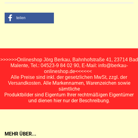
teilen
>>>>>>Onlineshop Jörg Berkau, Bahnhofstraße 41, 23714 Bad
Malente, Tel.: 04523-9 84 02 90, E-Mail: info@berkau-
onlineshop.de<<<<<<
Alle Preise sind inkl. der gesetzlichen MwSt, zzgl. der
Alle Markennamen, Warenzeichen sowie
Versandkosten.
sämtliche
Produktbilder sind Eigentum Ihrer rechtmäßigen Eigentümer
und dienen hier nur der Beschreibung.
MEHR ÜBER...