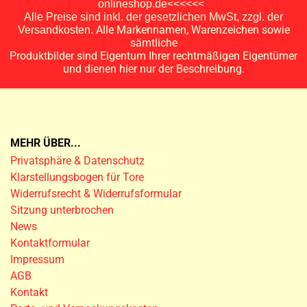
onlineshop.de<<<<<<
Alle Preise sind inkl. der gesetzlichen MwSt, zzgl. der
Alle Markennamen, Warenzeichen sowie
Versandkosten.
sämtliche
Produktbilder sind Eigentum Ihrer rechtmäßigen Eigentümer
und dienen hier nur der Beschreibung.
MEHR ÜBER...
Privatsphäre & Datenschutz
Klarstellungsbogen für Tore
Widerrufsrecht & Widerrufsformular
Sitzung unterbrochen
News
Kontaktformular
Impressum
AGB
Kontakt