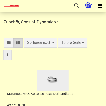
Zubehör, Spezial, Dynamic xs
Sortieren nach
pro Seite
Sortieren nach
16 pro Seite
1
Marantec, MFZ, Kettenschloss, Nothandkette
Art.Nr.: 98020