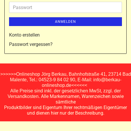
Adresse
Passwort
ANMELDEN
Konto erstellen
Passwort vergessen?
>>>>>>Onlineshop Jörg Berkau, Bahnhofstraße 41, 23714 Bad
Malente, Tel.: 04523-9 84 02 90, E-Mail: info@berkau-
onlineshop.de<<<<<<
Alle Preise sind inkl. der gesetzlichen MwSt, zzgl. der
Alle Markennamen, Warenzeichen sowie
Versandkosten.
sämtliche
Produktbilder sind Eigentum Ihrer rechtmäßigen Eigentümer
und dienen hier nur der Beschreibung.