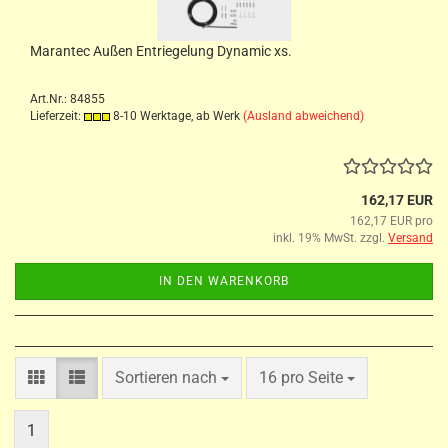
Marantec Außen Entriegelung Dynamic xs.
Art.Nr.: 84855
Lieferzeit:
8-10 Werktage, ab Werk
(Ausland abweichend)
162,17 EUR
162,17 EUR pro
inkl. 19% MwSt. zzgl.
Versand
IN DEN WARENKORB
Sortieren nach
pro Seite
Sortieren nach
16 pro Seite
1