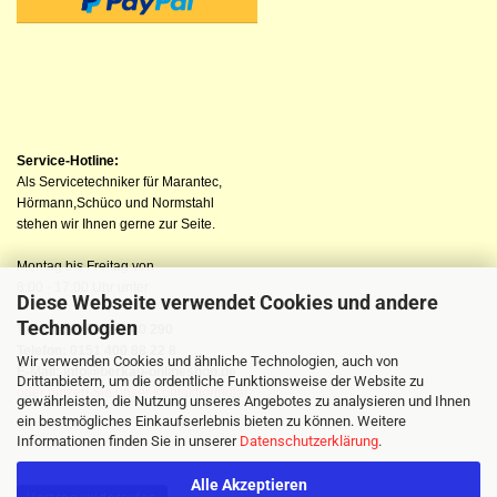
Service-Hotline:
Als Servicetechniker für Marantec,
Hörmann,Schüco und Normstahl
stehen wir Ihnen gerne zur Seite.
Montag bis Freitag von
8:00 - 17:00 Uhr unter
Diese Webseite verwendet Cookies und andere
Technologien
Telefon: 04523 98 40 290
Telefon: 0151 400 88 22 8
Wir verwenden Cookies und ähnliche Technologien, auch von
E-Mail: info@berkau-onlineshop.de
Drittanbietern, um die ordentliche Funktionsweise der Website zu
oder nutzen Sie unser Kontaktformular
gewährleisten, die Nutzung unseres Angebotes zu analysieren und Ihnen
ein bestmögliches Einkaufserlebnis bieten zu können. Weitere
Informationen finden Sie in unserer
Datenschutzerklärung
.
Alle Akzeptieren