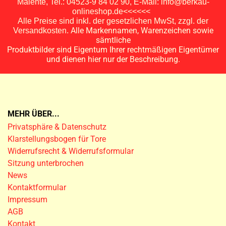
Malente, Tel.: 04523-9 84 02 90, E-Mail: info@berkau-
onlineshop.de<<<<<<
Alle Preise sind inkl. der gesetzlichen MwSt, zzgl. der
Alle Markennamen, Warenzeichen sowie
Versandkosten.
sämtliche
Produktbilder sind Eigentum Ihrer rechtmäßigen Eigentümer
und dienen hier nur der Beschreibung.
MEHR ÜBER...
Privatsphäre & Datenschutz
Klarstellungsbogen für Tore
Widerrufsrecht & Widerrufsformular
Sitzung unterbrochen
News
Kontaktformular
Impressum
AGB
Kontakt