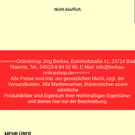
Nicht käuflich
>>>>>>Onlineshop Jörg Berkau, Bahnhofstraße 41, 23714 Bad
Malente, Tel.: 04523-9 84 02 90, E-Mail: info@berkau-
onlineshop.de<<<<<<
Alle Preise sind inkl. der gesetzlichen MwSt, zzgl. der
Alle Markennamen, Warenzeichen sowie
Versandkosten.
sämtliche
Produktbilder sind Eigentum Ihrer rechtmäßigen Eigentümer
und dienen hier nur der Beschreibung.
MEHR ÜBER...