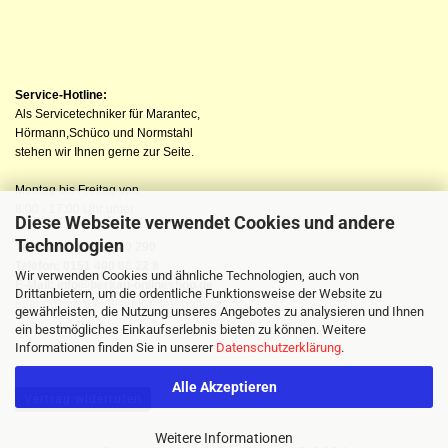
Service-Hotline:
Als Servicetechniker für Marantec,
Hörmann,Schüco und Normstahl
stehen wir Ihnen gerne zur Seite.
Montag bis Freitag von
8:00 - 17:00 Uhr unter
Diese Webseite verwendet Cookies und andere
Technologien
Telefon: 04523 98 40 290
Telefon: 0151 400 88 22 8
Wir verwenden Cookies und ähnliche Technologien, auch von
E-Mail: info@berkau-onlineshop.de
Drittanbietern, um die ordentliche Funktionsweise der Website zu
oder nutzen Sie unser Kontaktformular
gewährleisten, die Nutzung unseres Angebotes zu analysieren und Ihnen
ein bestmögliches Einkaufserlebnis bieten zu können. Weitere
Informationen finden Sie in unserer
Datenschutzerklärung
.
Alle Akzeptieren
Vertrag widerrufen
Weitere Informationen