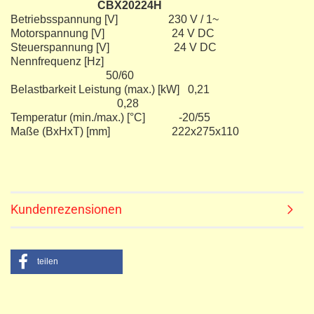
CBX20224H
Betriebsspannung [V] 230 V / 1~
Motorspannung [V] 24 V DC
Steuerspannung [V] 24 V DC
Nennfrequenz [Hz]
50/60
Belastbarkeit Leistung (max.) [kW] 0,21
0,28
Temperatur (min./max.) [°C] -20/55
Maße (BxHxT) [mm] 222x275x110
Kundenrezensionen
teilen