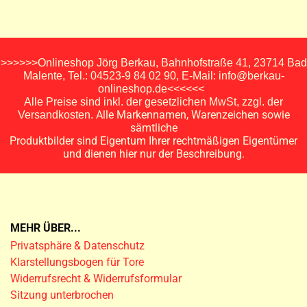
>>>>>>Onlineshop Jörg Berkau, Bahnhofstraße 41, 23714 Bad
Malente, Tel.: 04523-9 84 02 90, E-Mail: info@berkau-
onlineshop.de<<<<<<
Alle Preise sind inkl. der gesetzlichen MwSt, zzgl. der
Alle Markennamen, Warenzeichen sowie
Versandkosten.
sämtliche
Produktbilder sind Eigentum Ihrer rechtmäßigen Eigentümer
und dienen hier nur der Beschreibung.
MEHR ÜBER...
Privatsphäre & Datenschutz
Klarstellungsbogen für Tore
Widerrufsrecht & Widerrufsformular
Sitzung unterbrochen