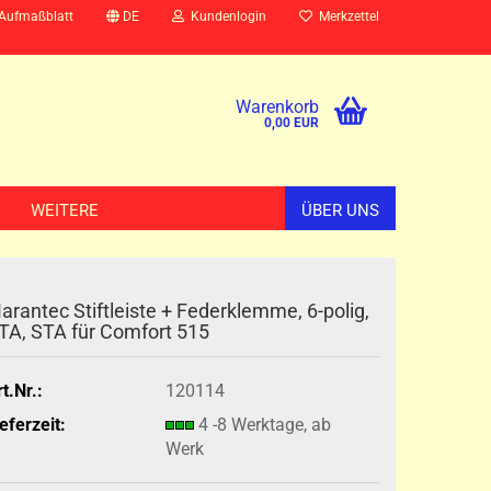
 Aufmaßblatt
DE
Kundenlogin
Merkzettel
Warenkorb
0,00 EUR
WEITERE
ÜBER UNS
arantec Stiftleiste + Federklemme, 6-polig,
TA, STA für Comfort 515
t.Nr.:
120114
eferzeit:
4 -8 Werktage, ab
Werk