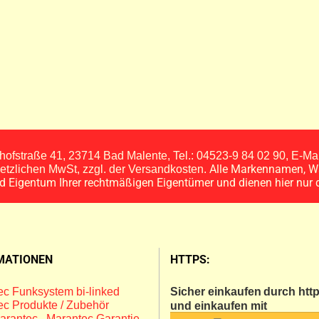
ofstraße 41, 23714 Bad Malente, Tel.: 04523-9 84 02 90, E-M
Alle Markennamen, W
esetzlichen MwSt, zzgl. der Versandkosten.
nd Eigentum Ihrer rechtmäßigen Eigentümer und dienen hier nur 
MATIONEN
HTTPS:
c Funksystem bi-linked
Sicher einkaufen
durch http
c Produkte / Zubehör
und einkaufen mit
arantec
,
Marantec Garantie