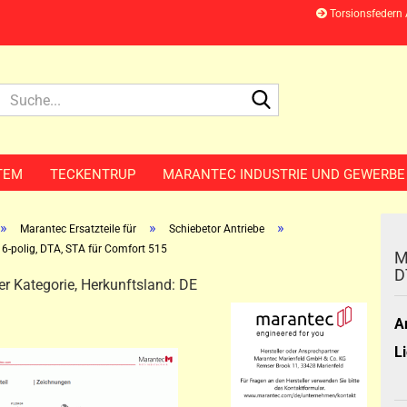
Torsionsfedern
Suche...
TEM
TECKENTRUP
MARANTEC INDUSTRIE UND GEWERBE
»
»
»
Marantec Ersatzteile für
Schiebetor Antriebe
 6-polig, DTA, STA für Comfort 515
M
D
ser Kategorie, Herkunftsland: DE
Ar
Li