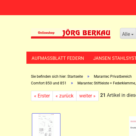
Alle
AUFMASSBLATT FEDERN
JANSEN STAHLSYS
»
Sie befinden sich hier: Startseite
Marantec Privatbereich
»
Comfort 850 und 851
Marantec Stiftleiste + Federklemme,
21
Artikel in die
« Erster
« zurück
weiter »