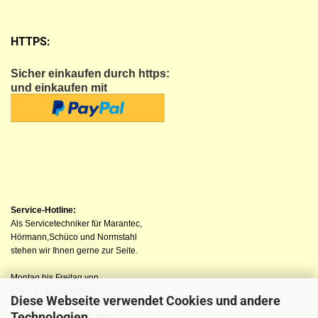
HTTPS:
Sicher einkaufen
durch https:
und einkaufen mit
Service-Hotline:
Als Servicetechniker für Marantec,
Hörmann,Schüco und Normstahl
stehen wir Ihnen gerne zur Seite.
Montag bis Freitag von
8:00 - 17:00 Uhr unter
Diese Webseite verwendet Cookies und andere
Technologien