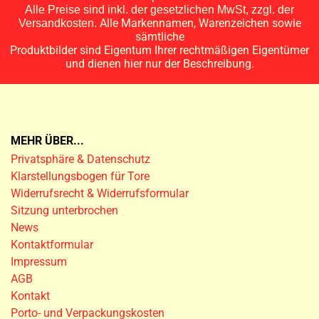
Alle Preise sind inkl. der gesetzlichen MwSt, zzgl. der
Alle Markennamen, Warenzeichen sowie
Versandkosten.
sämtliche
Produktbilder sind Eigentum Ihrer rechtmäßigen Eigentümer
und dienen hier nur der Beschreibung.
MEHR ÜBER...
Privatsphäre & Datenschutz
Klarstellungsbogen für Tore
Widerrufsrecht & Widerrufsformular
Sitzung unterbrochen
News
Kontaktformular
Impressum
AGB
Kontakt
Porto- und Verpackungskosten