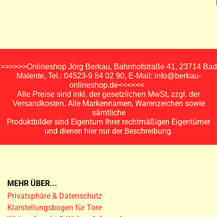
>>>>>>Onlineshop Jörg Berkau, Bahnhofstraße 41, 23714 Bad
Malente, Tel.: 04523-9 84 02 90, E-Mail: info@berkau-
onlineshop.de<<<<<<
Alle Preise sind inkl. der gesetzlichen MwSt, zzgl. der
Alle Markennamen, Warenzeichen sowie
Versandkosten.
sämtliche
Produktbilder sind Eigentum Ihrer rechtmäßigen Eigentümer
und dienen hier nur der Beschreibung.
MEHR ÜBER...
Privatsphäre & Datenschutz
Klarstellungsbogen für Tore