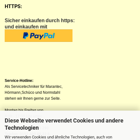
HTTPS:
Sicher einkaufen
durch https:
und einkaufen mit
Service-Hotline:
Als Servicetechniker für Marantec,
Hörmann,Schüco und Normstahl
stehen wir Ihnen gerne zur Seite.
Montag bis Freitag von
8:00 - 17:00 Uhr unter
Diese Webseite verwendet Cookies und andere
Technologien
Telefon: 04523 98 40 290
Telefon: 0151 400 88 22 8
Wir verwenden Cookies und ähnliche Technologien, auch von