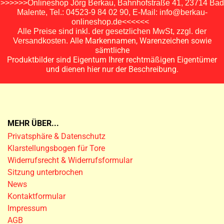
>>>>>>Onlineshop Jörg Berkau, Bahnhofstraße 41, 23714 Bad
Malente, Tel.: 04523-9 84 02 90, E-Mail: info@berkau-
onlineshop.de<<<<<<
Alle Preise sind inkl. der gesetzlichen MwSt, zzgl. der
Alle Markennamen, Warenzeichen sowie
Versandkosten.
sämtliche
Produktbilder sind Eigentum Ihrer rechtmäßigen Eigentümer
und dienen hier nur der Beschreibung.
MEHR ÜBER...
Privatsphäre & Datenschutz
Klarstellungsbogen für Tore
Widerrufsrecht & Widerrufsformular
Sitzung unterbrochen
News
Kontaktformular
Impressum
AGB