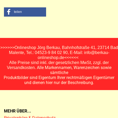
teilen
>>>>>>Onlineshop Jörg Berkau, Bahnhofstraße 41, 23714 Bad
Malente, Tel.: 04523-9 84 02 90, E-Mail: info@berkau-
onlineshop.de<<<<<<
Alle Preise sind inkl. der gesetzlichen MwSt, zzgl. der
Alle Markennamen, Warenzeichen sowie
Versandkosten.
sämtliche
Produktbilder sind Eigentum Ihrer rechtmäßigen Eigentümer
und dienen hier nur der Beschreibung.
MEHR ÜBER...
Privatsphäre & Datenschutz