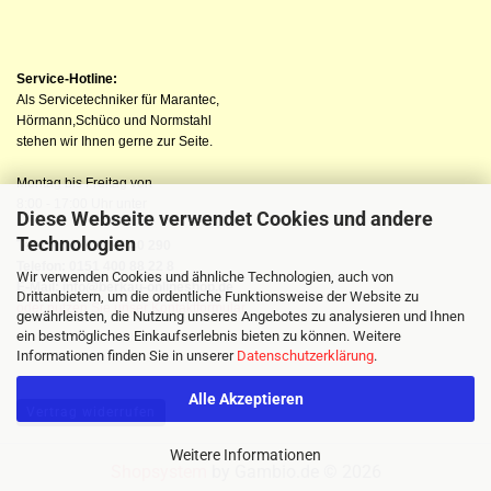
Service-Hotline:
Als Servicetechniker für Marantec,
Hörmann,Schüco und Normstahl
stehen wir Ihnen gerne zur Seite.
Montag bis Freitag von
8:00 - 17:00 Uhr unter
Diese Webseite verwendet Cookies und andere
Technologien
Telefon: 04523 98 40 290
Telefon: 0151 400 88 22 8
Wir verwenden Cookies und ähnliche Technologien, auch von
E-Mail: info@berkau-onlineshop.de
Drittanbietern, um die ordentliche Funktionsweise der Website zu
oder nutzen Sie unser Kontaktformular
gewährleisten, die Nutzung unseres Angebotes zu analysieren und Ihnen
ein bestmögliches Einkaufserlebnis bieten zu können. Weitere
Informationen finden Sie in unserer
Datenschutzerklärung
.
Alle Akzeptieren
Vertrag widerrufen
Weitere Informationen
Shopsystem
by Gambio.de © 2026