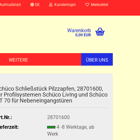
 Aufmaßblatt
DE
Kundenlogin
Merkzettel
Warenkorb
0,00 EUR
WEITERE
ÜBER UNS
chüco Schließstück Pilzzapfen, 28701600,
ür Profilsystemen Schüco LivIng und Schüco
T 70 für Nebeneingangstüren
t.Nr.:
28701600
eferzeit:
4 -8 Werktage, ab
Werk