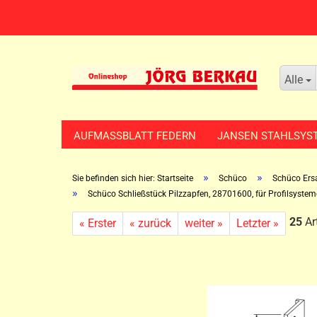
Alle
AUFMASSBLATT FEDERN
JANSEN STAHLSYS
»
»
Sie befinden sich hier: Startseite
Schüco
Schüco Ersa
»
Schüco Schließstück Pilzzapfen, 28701600, für Profilsyst
25
Art
« Erster
« zurück
weiter »
Letzter »