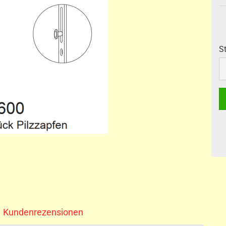
S
S
Kundenrezensionen