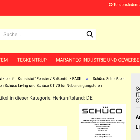
Torsionsfedern
Suche...
TEM
TECKENTRUP
MARANTEC INDUSTRIE UND GEWERBE
»
tzteile für Kunststoff Fenster / Balkontür / PASK
Schüco Schließteile
emen Schüco LivIng und Schüco CT 70 für Nebeneingangstüren
S
f
ikel in dieser Kategorie, Herkunftsland: DE
C
Ar
Li