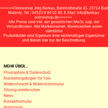
>>>>>>Onlineshop Jörg Berkau, Bahnhofstraße 41, 23714 Bad
Malente, Tel.: 04523-9 84 02 90, E-Mail: info@berkau-
onlineshop.de<<<<<<
Alle Preise sind inkl. der gesetzlichen MwSt, zzgl. der
Alle Markennamen, Warenzeichen sowie
Versandkosten.
sämtliche
Produktbilder sind Eigentum Ihrer rechtmäßigen Eigentümer
und dienen hier nur der Beschreibung.
MEHR ÜBER...
Privatsphäre & Datenschutz
Klarstellungsbogen für Tore
Widerrufsrecht & Widerrufsformular
Sitzung unterbrochen
News
Kontaktformular
Impressum