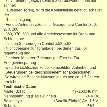
zu verbinden (ersetzt keine 8,2 Ω-Auswerteeinheit bei
schnell
laufenden Toren). Wird die Kontaktleiste betätigt, schaltet
der
Relaisausgang
· Für die Antriebssysteme für Garagentore Comfort 260,
270, 280,
360, 370, 380 und alle Antriebssysteme für Dreh- und
Schiebetore
mit den Steuerungen Control x.52, x.82
· Nicht geeignet für Toranlagen bei denen das Tor
regelmäßig und
für einen längeren Zeitraum geöffnet ist. Zur
Energieeinsparung
wird die Lichtschranke bei kompatiblen Antrieben und
Steuerungen bei geschlossenem Tor abgeschaltet.
So wird eine Batterie-Nutzungsdauer von ca. 1,5 Jahren
erreicht
Technische Daten
Maße (BxHxT) 47x160x46 mm
Nennspannung (Basis-Einheit) 24 V DC
Batterietyp (Satellit-Einheit) AA, 1,5 V
Schutzart IP 54