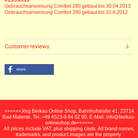
Gebrauchsanweisung Comfort 280 gebaut bis 30.04.2013
Gebrauchsanweisung Comfort 280 gebaut bis 31.6.2012
Customer reviews
share
>>>>>>Jörg Berkau Online Shop, Bahnhofstraße 41, 23714
Bad Malente, Tel.:+49 4523-9 84 02 90, E-Mail: info@berkau-
onlineshop.de<<<<<<
All prices include VAT, plus shipping costs. All brand names,
trademarks, and product images are the property