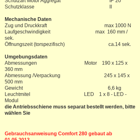
Schutzart Motor Aggregat IP 20
Schutzklasse II
Mechanische Daten
Zug und Druckkraft max 1000 N
Laufgeschwindigkeit max 160 mm /
sek.
Öffnungszeit (torspezifisch) ca.14 sek.
Umgebungsdaten
Abmessungen Motor 190 x 125 x
360 mm
Abmessung /Verpackung 245 x 145 x
500 mm
Gewicht 6,6 kg
Leuchtmitel LED 1 x 8 - LED -
Modul
die Antriebsschiene muss separat bestellt werden, bitte
wählen Sie
Gebrauchsanweisung Comfort 280 gebaut ab
01.05.2013