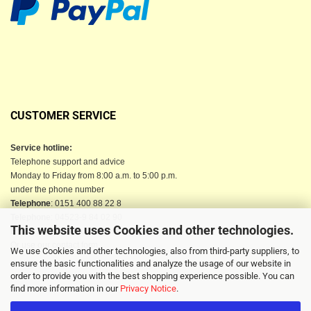
CUSTOMER SERVICE
Service hotline:
Telephone support and advice
Monday to Friday from 8:00 a.m. to 5:00 p.m.
under the phone number
Telephone
: 0151 400 88 22 8
Telephone
: 04523-9 84 02 90
This website uses Cookies and other technologies.
Email
: info@berkau-onlineshop.de
Or use our contact form
We use Cookies and other technologies, also from third-party suppliers, to
ensure the basic functionalities and analyze the usage of our website in
order to provide you with the best shopping experience possible. You can
find more information in our
Privacy Notice
.