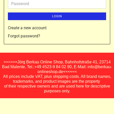
Password
LOGIN
Create a new account
Forgot password?
>>>>>>Jörg Berkau Online Shop, Bahnhofstraße 41, 23714
Bad Malente, Tel.:+49 4523-9 84 02 90, E-Mail: info@berkau-
onlineshop.de<<<<<<
All prices include VAT, plus shipping costs. All brand names,
trademarks, and product images are the property
of their respective owners and are used here for descriptive
purposes only.