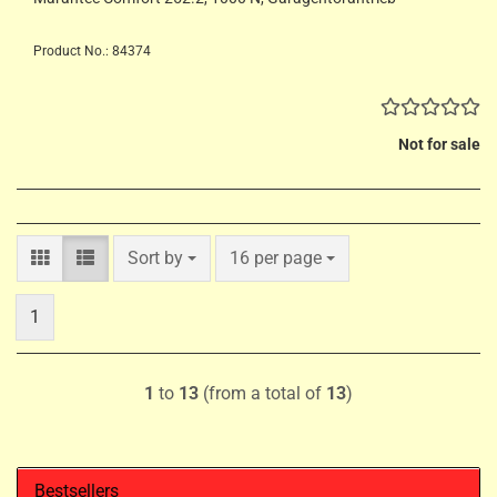
Product No.: 84374
Not for sale
Sort by
per page
Sort by
16 per page
1
1
to
13
(from a total of
13
)
Bestsellers